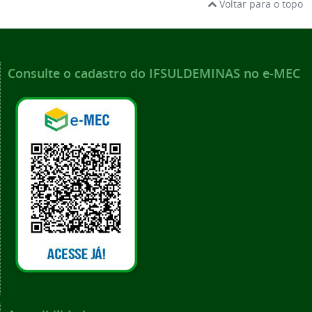
Voltar para o topo
Consulte o cadastro do IFSULDEMINAS no e-MEC