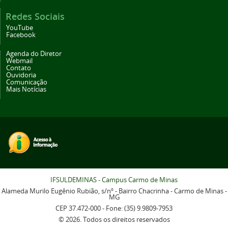
Redes Sociais
YouTube
Facebook
Agenda do Diretor
Webmail
Contato
Ouvidoria
Comunicação
Mais Notícias
IFSULDEMINAS - Campus Carmo de Minas
Alameda Murilo Eugênio Rubião, s/nº - Bairro Chacrinha - Carmo de Minas -
MG
CEP 37.472-000 - Fone: (35) 9.9809-7953
© 2026. Todos os direitos reservados