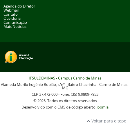
Agenda do Diretor
Webmail
Contato
Ouvidoria
Comunicação
Mais Notícias
IFSULDEMINAS - Campus Carmo de Minas
Alameda Murilo Eugênio Rubião, s/nº - Bairro Chacrinha - Carmo de Minas -
MG
CEP 37.472-000 - Fone: (35) 9.9809-7953
© 2026. Todos os direitos reservados
Desenvolvido com o CMS de código aberto
Joomla
Voltar para o topo