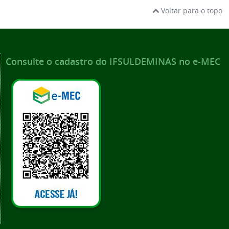
Voltar para o topo
Consulte o cadastro do IFSULDEMINAS no e-MEC