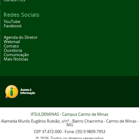
Redes Sociais
YouTube
Facebook
Agenda do Diretor
Webmail
Contato
Ouvidoria
Comunicação
Mais Notícias
IFSULDEMINAS - Campus Carmo de Minas
Alameda Murilo Eugênio Rubião, s/nº - Bairro Chacrinha - Carmo de Minas -
MG
CEP 37.472-000 - Fone: (35) 9.9809-7953
© 2026. Todos os direitos reservados