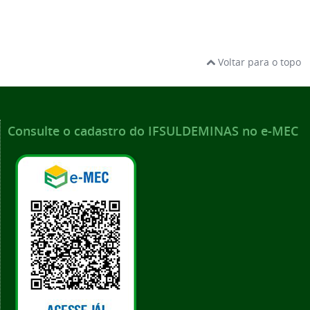
Voltar para o topo
Consulte o cadastro do IFSULDEMINAS no e-MEC