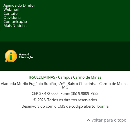
Agenda do Diretor
Webmail
Contato
Ouvidoria
Comunicação
Mais Notícias
IFSULDEMINAS - Campus Carmo de Minas
Alameda Murilo Eugênio Rubião, s/nº - Bairro Chacrinha - Carmo de Minas -
MG
CEP 37.472-000 - Fone: (35) 9.9809-7953
© 2026. Todos os direitos reservados
Desenvolvido com o CMS de código aberto
Joomla
Voltar para o topo