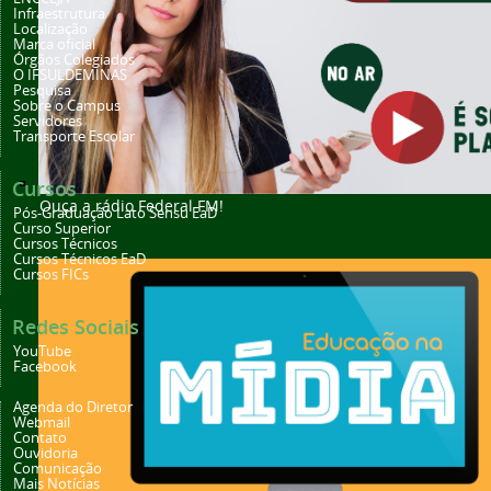
Infraestrutura
Localização
Marca oficial
Órgãos Colegiados
O IFSULDEMINAS
Pesquisa
Sobre o Campus
Servidores
Transporte Escolar
Cursos
Ouça a rádio Federal FM!
Pós-Graduação Lato Sensu EaD
Curso Superior
Cursos Técnicos
Cursos Técnicos EaD
Cursos FICs
Redes Sociais
YouTube
Facebook
Agenda do Diretor
Webmail
Contato
Ouvidoria
Comunicação
Mais Notícias