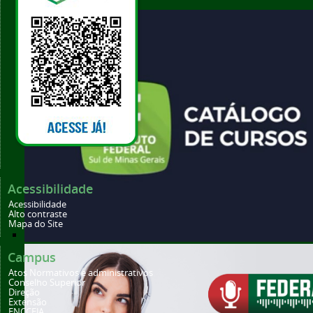
Acessibilidade
Acessibilidade
Alto contraste
Mapa do Site
Qual dos nossos cursos combina com você?
Campus
Atos Normativos e administrativos
Conselho Superior
Direção
Extensão
ENCCEJA