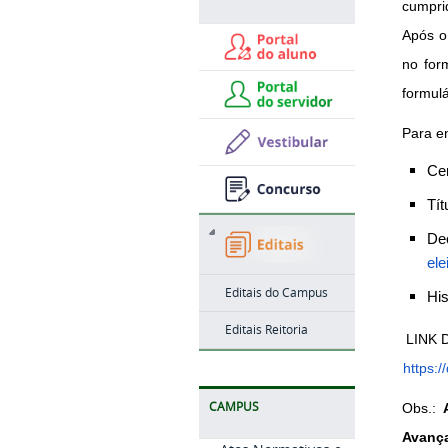
cumprid
Após o 
no for
formulá
Para en
Ce
Tít
Dec
ele
Editais do Campus
His
Editais Reitoria
https:
CAMPUS
Obs.: 
Avanç