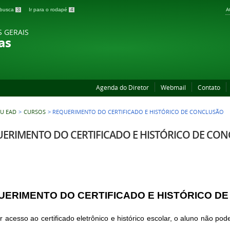
A
a busca
3
Ir para o rodapé
4
S GERAIS
as
Agenda do Diretor
Webmail
Contato
U EAD
>
CURSOS
>
REQUERIMENTO DO CERTIFICADO E HISTÓRICO DE CONCLUSÃO
ERIMENTO DO CERTIFICADO E HISTÓRICO DE CO
UERIMENTO DO CERTIFICADO E HISTÓRICO D
r acesso ao certificado eletrônico e histórico escolar, o aluno não pod