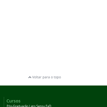
Voltar para o topo
Cursos
Pós-Graduação Lato Sensu EaD