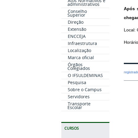
Atos Normativos e
administrativos
Após s
Conselho
Superior
chegad
Direção
Extensão
Local:
ENCCEJA
Horário
Infraestrutura
Localização
Marca oficial
Órgãos
Colegiados
registra
O IFSULDEMINAS
Pesquisa
Sobre o Campus
Servidores
Transporte
Escolar
CURSOS