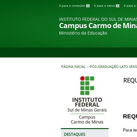
Ir para o conteúdo
1
Ir para o menu
2
Ir para 
INSTITUTO FEDERAL DO SUL DE MINA
Campus Carmo de Min
Ministério da Educação
PÁGINA INICIAL
>
PÓS-GRADUAÇÃO LATO SENS
REQU
REQ
Para te
DESTAQUES