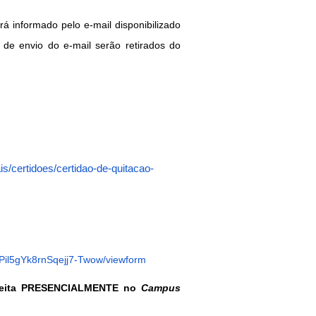
á informado pelo e-mail disponibilizado 
 de envio do e-mail serão retirados do 
ais/certidoes/certidao-de-quitacao-
Pil5gYk8rnSqejj7-Twow/viewform
 feita PRESENCIALMENTE no 
Campus