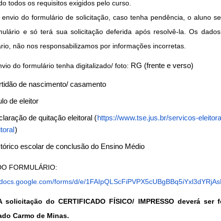
o todos os requisitos exigidos pelo curso.
envio do formulário de solicitação, caso tenha pendência, o aluno ser
mulário e só terá sua solicitação deferida após resolvê-la. Os dados
rio, não nos responsabilizamos por informações incorretas.
vio do formulário tenha digitalizado/ foto: 
RG (frente e verso)
rtidão de nascimento/ casamento
ulo de eleitor
laração de quitação eleitoral (
https://www.tse.jus.br/servicos-eleitor
itoral
)
tórico escolar de conclusão do Ensino Médio
 LINK DO FORMULÁRIO: 
//docs.google.com/forms/d/e/1FAIpQLScFiPVPX5cUBgBBq5iYxl3dYRjAs
A solicitação do CERTIFICADO FÍSICO/ IMPRESSO deverá ser
ado Carmo de Minas.