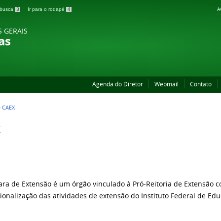
A
a busca
3
Ir para o rodapé
4
S GERAIS
as
Agenda do Diretor
Webmail
Contato
>
CAEX
ra de Extensão é um órgão vinculado à Pró-Reitoria de Extensão co
ionalização das atividades de extensão do Instituto Federal de Edu