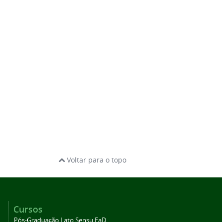
Voltar para o topo
Cursos
Pós-Graduação Lato Sensu EaD