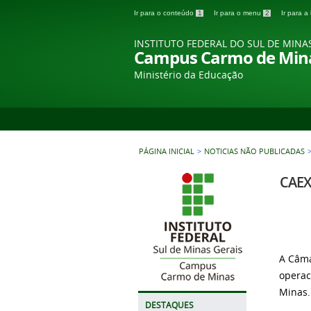
Ir para o conteúdo
1
Ir para o menu
2
Ir para 
INSTITUTO FEDERAL DO SUL DE MINA
Campus Carmo de Min
Ministério da Educação
PÁGINA INICIAL
>
NOTICIAS NÃO PUBLICADAS
CAEX
A Câma
operac
Minas.
DESTAQUES