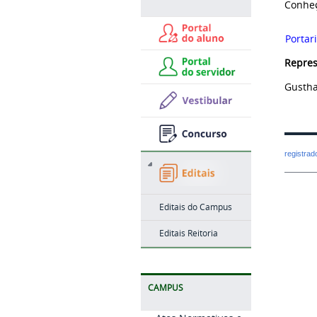
Conheç
Portar
Repre
Gustha
registra
Editais do Campus
Editais Reitoria
CAMPUS