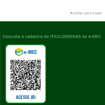
Voltar para o topo
Consulte o cadastro do IFSULDEMINAS no e-MEC