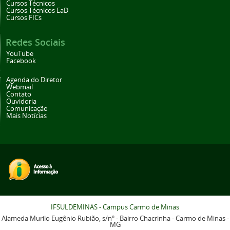
Cursos Técnicos
Cursos Técnicos EaD
Cursos FICs
Redes Sociais
YouTube
Facebook
Agenda do Diretor
Webmail
Contato
Ouvidoria
Comunicação
Mais Notícias
IFSULDEMINAS - Campus Carmo de Minas
Alameda Murilo Eugênio Rubião, s/nº - Bairro Chacrinha - Carmo de Minas -
MG